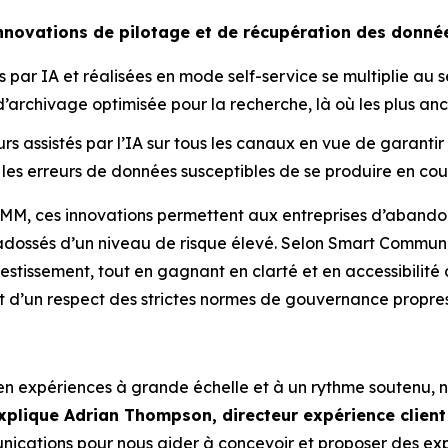
innovations de pilotage et de récupération des donné
es par IA et réalisées en mode self-service se multiplie a
chivage optimisée pour la recherche, là où les plus anci
 assistés par l’IA sur tous les canaux en vue de garantir
r les erreurs de données susceptibles de se produire en cou
M, ces innovations permettent aux entreprises d’abandonn
adossés d’un niveau de risque élevé. Selon Smart Communi
estissement, tout en gagnant en clarté et en accessibilité 
t d’un respect des strictes normes de gouvernance propre
en expériences à grande échelle et à un rythme soutenu, n
xplique Adrian Thompson, directeur expérience client
ications pour nous aider à concevoir et proposer des expé