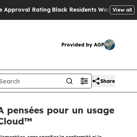
l Rating
Black Residents Warned of Abusive Cops 
View all
Provided by AGP
Share
A pensées pour un usage
 Cloud™