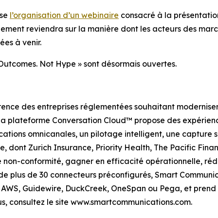
ose
l’organisation d’un webinaire
consacré à la présentation
ement reviendra sur la manière dont les acteurs des mar
ées à venir.
: Outcomes. Not Hype » sont désormais ouvertes.
ence des entreprises réglementées souhaitant moderniser 
. Sa plateforme Conversation Cloud™ propose des expérien
tions omnicanales, un pilotage intelligent, une capture 
, dont Zurich Insurance, Priority Health, The Pacific Fina
 non-conformité, gagner en efficacité opérationnelle, réd
 de plus de 30 connecteurs préconfigurés, Smart Communic
, AWS, Guidewire, DuckCreek, OneSpan ou Pega, et prend e
lus, consultez le site www.smartcommunications.com.