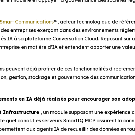
r en fiabilité et appuyer la gouvernance des sociétés régl
Smart Communications
™, acteur technologique de référ
s des entreprises exerçant dans des environnements réglem
lités IA à sa plateforme Conversation Cloud. Reposant sur 
l’entreprise en matière d’IA et entendent apporter une vale
s peuvent déjà profiter de ces fonctionnalités directemen
ion, gestion, stockage et gouvernance des communications
ssements en IA déjà réalisés pour encourager son adop
 Infrastructure
, un module supposant une expérience c
e quel canal. Les serveurs SmartIQ MCP assurent la conne
 permettent aux agents IA de recueillir des données en tou