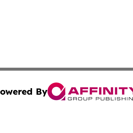
owered By
ubmit Press Release
Terms & Conditions
Copyright/DMCA
. dba Affinity Group Publishing & Industry Journal of My