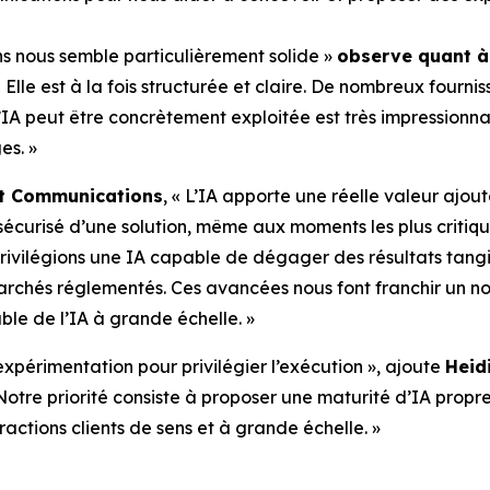
s nous semble particulièrement solide »
observe quant à 
 Elle est à la fois structurée et claire. De nombreux fourn
 l’IA peut être concrètement exploitée est très impression
es. »
art Communications
, « L’IA apporte une réelle valeur ajou
sécurisé d’une solution, même aux moments les plus critiq
privilégions une IA capable de dégager des résultats tang
rchés réglementés. Ces avancées nous font franchir un 
le de l’IA à grande échelle. »
xpérimentation pour privilégier l’exécution », ajoute
Heid
Notre priorité consiste à proposer une maturité d’IA prop
ctions clients de sens et à grande échelle. »