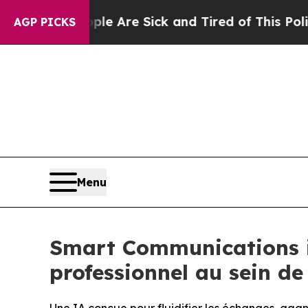
“People Are Sick and Tired of This Politics of Ha
AGP PICKS
Menu
Smart Communications i
professionnel au sein d