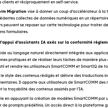
s clients et réciproquement en self-service.
orm Migration
vise à donner un coup d’accélérateur à la
cédentes collectes de données numériques en un répertoi
urs peuvent se reposer sur cette technologie pour traiter d
ens formulaires.
l’appui d’assistants IA axés sur la conformité réglem
ide au langage naturel directement intégrée aux applicat
nes pratiques et de réaliser leurs tâches de manière plus
util et rendre les utilisateurs SmartCOMM et SmartIQ de to
r le style des contenus rédigés et délivre des traductions i
taires. Il apporte aux utilisateurs de SmartCOMM des résul
 la traçabilité des contenus assistés par l’IA.
le en appuyant la création de modèles SmartCOMM par un
tir de prompts prédéfinis. Un accès direct à la plateforme