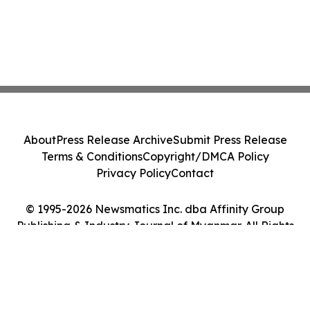
About
Press Release Archive
Submit Press Release
Terms & Conditions
Copyright/DMCA Policy
Privacy Policy
Contact
© 1995-2026 Newsmatics Inc. dba Affinity Group
Publishing & Industry Journal of Myanmar. All Rights
Reserved.
Cookie Settings / Your Privacy Choices